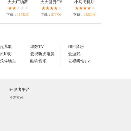
天天广场舞
天天健身TV
小马街机厅
下载：
11442次
下载：
8777次
下载：
21220次
瓦儿歌
华数TV
HiFi音乐
民K歌
云视听虎电竞
爱游戏
乐斗地主
酷狗音乐
云视听快TV
开发者平台
沙发支付