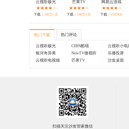
云视听极光
芒果TV
网易云游戏
下载：
100万+次
下载：
100万+次
下载：
61954次
热门评论
热门下载
云视听极光
CIBN酷喵
云视听小电
银河奇异果
NewTV微视听
乐播投屏
云视听电视猫
芒果TV
沙发桌面
扫描关注沙发管家微信