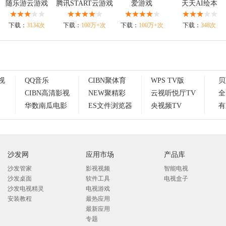
随乐游云游戏
腾讯START云游戏
爱游戏
天天AI绘本
下载：
3134次
下载：
100万+次
下载：
100万+次
下载：
348次
视
QQ音乐
CIBN聚体育
WPS TV版
贝
CIBN高清影视
NEW聚精彩
云视听悦厅TV
全
华数南瓜电影
ES文件浏览器
央视频TV
有
沙发网
应用市场
产品库
沙发管家
影视视频
智能电视
沙发桌面
软件工具
电视盒子
沙发电视精灵
电视游戏
安装教程
最热应用
最新应用
专题