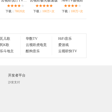
云视听悦厅TV极速版
云视听极光极速版
NewTV微视听
下载：
78020次
下载：
100万+次
下载：
100万+次
瓦儿歌
华数TV
HiFi音乐
民K歌
云视听虎电竞
爱游戏
乐斗地主
酷狗音乐
云视听快TV
开发者平台
沙发支付