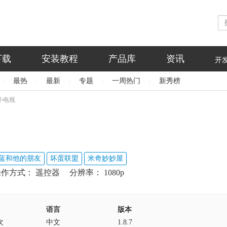
下载
安装教程
产品库
资讯
开
|
最热
|
最新
|
专题
|
一周热门
|
新秀榜
小电视
蓝和他的朋友
坏蛋联盟
米奇妙妙屋
操作方式：
遥控器
分辨率：
1080p
语言
版本
次
中文
1.8.7