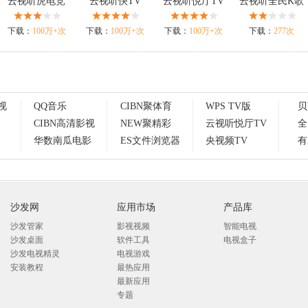
云视听虎电竞
云视听快TV
云视听悦厅TV
云视听全民K歌
下载：
100万+次
下载：
100万+次
下载：
100万+次
下载：
277次
视
QQ音乐
CIBN聚体育
WPS TV版
贝
CIBN高清影视
NEW聚精彩
云视听悦厅TV
全
华数南瓜电影
ES文件浏览器
央视频TV
有
沙发网
应用市场
产品库
沙发管家
影视视频
智能电视
沙发桌面
软件工具
电视盒子
沙发电视精灵
电视游戏
安装教程
最热应用
最新应用
专题