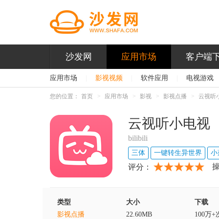
沙发网
应用市场
客户端
应用市场
|
影视视频
|
软件应用
|
电视游戏
您的位置：
首页
应用市场
影视
影视点播
云视听
云视听小电视
bilibili
三体
一键转生异世界
小
评分：
类型
大小
下载
影视点播
22.60MB
100万+