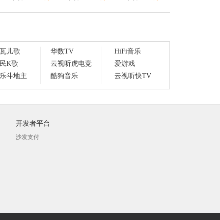
瓦儿歌
华数TV
HiFi音乐
民K歌
云视听虎电竞
爱游戏
乐斗地主
酷狗音乐
云视听快TV
开发者平台
沙发支付