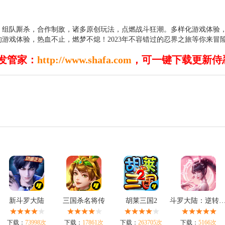
组队厮杀，合作制敌，诸多原创玩法，点燃战斗狂潮。多样化游戏体验，
游戏体验，热血不止，燃梦不熄！2023年不容错过的忍界之旅等你来冒
发管家：
http://www.shafa.com
，可一键下载更新侍
新斗罗大陆
三国杀名将传
胡莱三国2
斗罗大陆：逆转
下载：
73998次
下载：
17861次
下载：
263705次
下载：
5166次