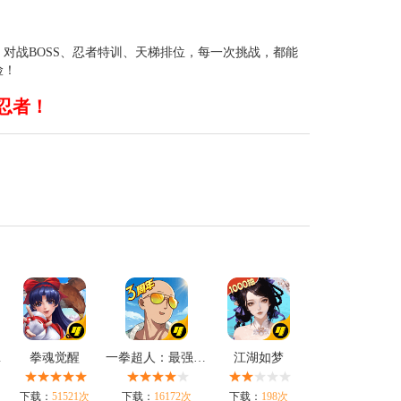
对战BOSS、忍者特训、天梯排位，每一次挑战，都能
险！
忍者！
时空
拳魂觉醒
一拳超人：最强之男
江湖如梦
下载：
51521次
下载：
16172次
下载：
198次