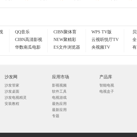
视
QQ音乐
CIBN聚体育
WPS TV版
贝
CIBN高清影视
NEW聚精彩
云视听悦厅TV
全
华数南瓜电影
ES文件浏览器
央视频TV
有
沙发网
应用市场
产品库
沙发管家
影视视频
智能电视
沙发桌面
软件工具
电视盒子
沙发电视精灵
电视游戏
安装教程
最热应用
最新应用
专题