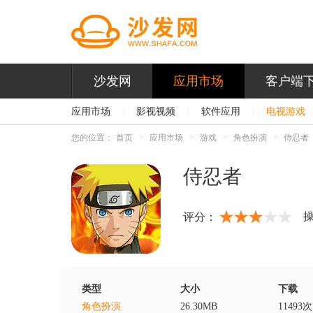
沙发网
应用市场
客户端
应用市场
|
影视视频
|
软件应用
|
电视游戏
您的位置：
首页
应用市场
游戏
角色扮演
侍忍者
侍忍者
评分：
类型
大小
下载
角色扮演
26.30MB
11493次